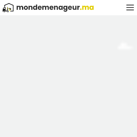
Obtenez une estimation unique, claire et garantie en quelques clics
✓ Tarifs accessibles
✓ Equipe pro
✓ Qualité d'execution
➤ Adresse de départ / Adresse d'arrivée :
➤ Informations supplémentaires