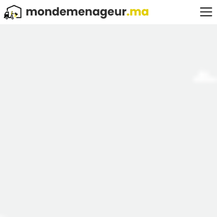
On s'occupe de
tout !
Obtenez votre devis de déménagement rapidement en ligne !
✓
Tarifs accessibles
✓
Equipe pro
✓
Qualité d'éxécution
➤ Adresse de départ / Adresse d'arrivée :
➤ Informations supplémentaires