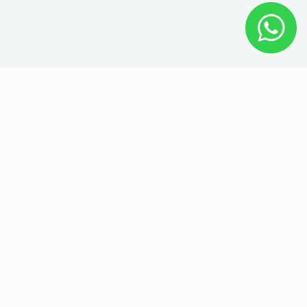
Votre satisfaction nous tient à
cœur 💗