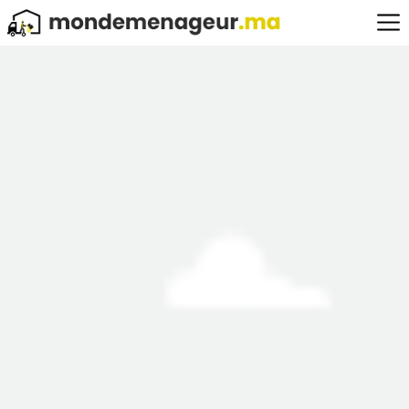
au
Maroc
Obtenez une estimation unique, claire et garantie en quelques clics
✓
Tarifs accessibles
✓
Equipe pro
✓
Qualité d'éxécution
➤ Adresse de départ / Adresse d'arrivée :